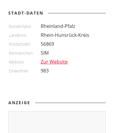
STADT-DATEN
Rheinland-Pfalz
Bundesland
Rhein-Hunsrück-Kreis
Landkreis
56869
Postleitzahl
SIM
Kennzeichen
Zur Website
Website
983
Einwohner
ANZEIGE