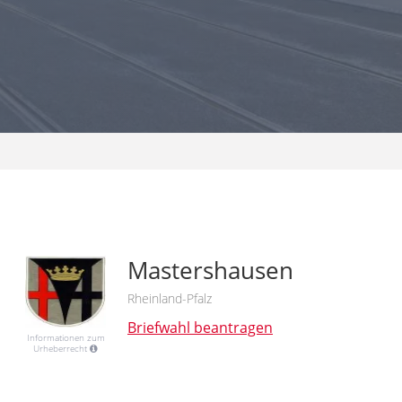
Mastershausen
Rheinland-Pfalz
Briefwahl beantragen
Informationen zum
Urheberrecht