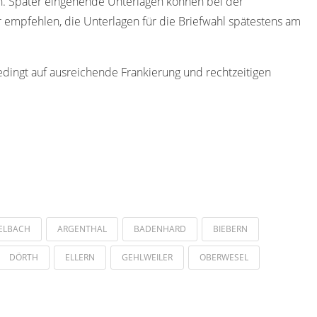
n. Später eingehende Unterlagen können bei der
 empfehlen, die Unterlagen für die Briefwahl spätestens am
edingt auf ausreichende Frankierung und rechtzeitigen
ELBACH
ARGENTHAL
BADENHARD
BIEBERN
DÖRTH
ELLERN
GEHLWEILER
OBERWESEL