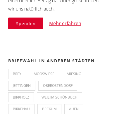
einen kleinen Betrag da. Über große freuen
wir uns natürlich auch.
Mehr erfahren
Spenden
BRIEFWAHL IN ANDEREN STÄDTEN
BREY
MOOSWIESE
ARESING
JETTINGEN
OBEROSTENDORF
BIRKHOLZ
WEIL IM SCHÖNBUCH
BIRKENAU
BECKUM
AUEN