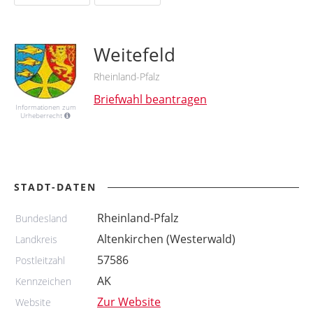
Weitefeld
Rheinland-Pfalz
Briefwahl beantragen
Informationen zum
Urheberrecht
STADT-DATEN
Rheinland-Pfalz
Bundesland
Altenkirchen (Westerwald)
Landkreis
57586
Postleitzahl
AK
Kennzeichen
Zur Website
Website