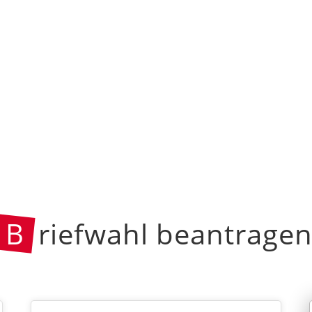
B
riefwahl beantrage