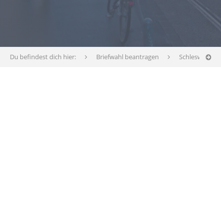
Du befindest dich hier:
Briefwahl beantragen
Schleswig-Hol