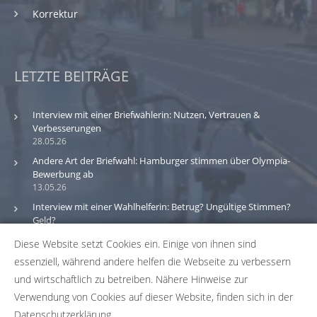
Korrektur
LETZTE BEITRÄGE
Interview mit einer Briefwählerin: Nutzen, Vertrauen &
Verbesserungen
28.05.26
Andere Art der Briefwahl: Hamburger stimmen über Olympia-
Bewerbung ab
13.05.26
Interview mit einer Wahlhelferin: Betrug? Ungültige Stimmen?
Geld?
30.03.26
Diese Website setzt Cookies ein. Einige von ihnen sind
essenziell, während andere helfen die Webseite zu verbessern
Bitte beachte: Wir versuchen alle Daten und Informationen
und wirtschaftlich zu betreiben. Nähere Hinweise zur
zu den Wahlbüros in unserer Datenbank so aktuell wie
Verwendung von Cookies auf dieser Website, finden sich in der
möglich zu halten. Solltest du einen Fehler in unserer
Datenschutzerklärung.