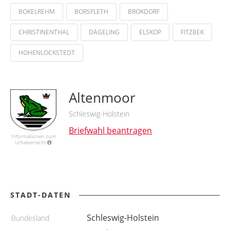
BOKELREHM
BORSFLETH
BROKDORF
CHRISTINENTHAL
DÄGELING
ELSKOP
FITZBEK
HOHENLOCKSTEDT
Altenmoor
Schleswig-Holstein
Briefwahl beantragen
Informationen zum
Urheberrecht
STADT-DATEN
Schleswig-Holstein
Bundesland