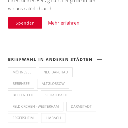
einen kleinen Betrag da. Über große freuen
wir uns natürlich auch.
Mehr erfahren
Spenden
BRIEFWAHL IN ANDEREN STÄDTEN
MÖHNESEE
NEU DARCHAU
BEBENSEE
ALTGLOBSOW
BETTENFELD
SCHALLBACH
FELDKIRCHEN - WESTERHAM
DARMSTADT
ERGERSHEIM
LIMBACH