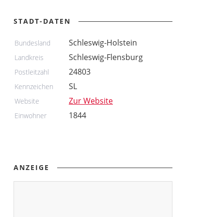
STADT-DATEN
Schleswig-Holstein
Bundesland
Schleswig-Flensburg
Landkreis
24803
Postleitzahl
SL
Kennzeichen
Zur Website
Website
1844
Einwohner
ANZEIGE