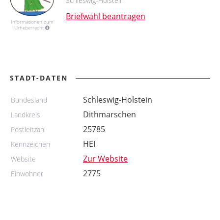
Schleswig-Holstein
Briefwahl beantragen
Informationen zum
Urheberrecht
STADT-DATEN
Schleswig-Holstein
Bundesland
Dithmarschen
Landkreis
25785
Postleitzahl
HEI
Kennzeichen
Zur Website
Website
2775
Einwohner