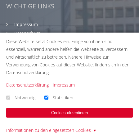
WICHTIGE LINKS
Impressum
Datenschutz
Diese Website setzt Cookies ein. Einige von ihnen sind
Nutzungsbedingungen
essenziell, während andere helfen die Webseite zu verbessern
Fragen & Antworten
und wirtschaftlich zu betreiben. Nähere Hinweise zur
Was ist die Briefwahl?
Verwendung von Cookies auf dieser Website, finden sich in der
Spenden & Sponsoring
Datenschutzerklärung.
Korrektur
Datenschutzerklärung
•
Impressum
Notwendig
Statistiken
LETZTE BEITRÄGE
Cookies akzeptieren
Interview mit einer Briefwählerin: Nutzen, Vertrauen &
Verbesserungen
Informationen zu den eingesetzten Cookies
28.05.26