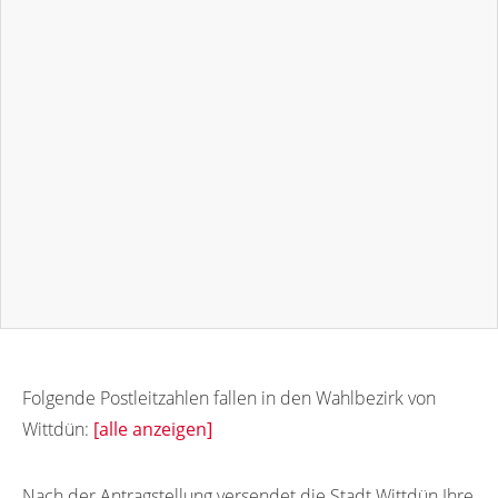
Folgende Postleitzahlen fallen in den Wahlbezirk von
Wittdün:
[alle anzeigen]
25940
25941
25942
Nach der Antragstellung versendet die Stadt Wittdün Ihre