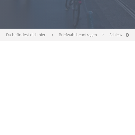
Du befindest dich hier:
Briefwahl beantragen
Schleswig-Hol