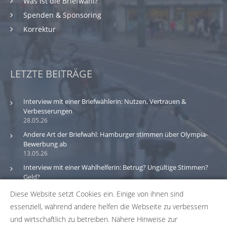
Was ist die Briefwahl?
Spenden & Sponsoring
Korrektur
LETZTE BEITRÄGE
Interview mit einer Briefwählerin: Nutzen, Vertrauen &
Verbesserungen
28.05.26
Andere Art der Briefwahl: Hamburger stimmen über Olympia-
Bewerbung ab
13.05.26
Interview mit einer Wahlhelferin: Betrug? Ungültige Stimmen?
Geld?
30.03.26
Diese Website setzt Cookies ein. Einige von ihnen sind
essenziell, während andere helfen die Webseite zu verbessern
Bitte beachte: Wir versuchen alle Daten und Informationen
und wirtschaftlich zu betreiben. Nähere Hinweise zur