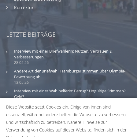
Korrektur
LETZTE BEITRÄGE
Interview mit einer Briefwählerin: Nutzen, Vertrauen &
Verbesserungen
28.05.26
Andere Art der Briefwahl: Hamburger stimmen über Olympia-
Bewerbung ab
13.05.26
Interview mit einer Wahlhelferin: Betrug? Ungültige Stimmen?
Geld?
30.03.26
Diese Website setzt Cookies ein. Einige von ihnen sind
essenziell, während andere helfen die Webseite zu verbessern
Bitte beachte: Wir versuchen alle Daten und Informationen
und wirtschaftlich zu betreiben. Nähere Hinweise zur
zu den Wahlbüros in unserer Datenbank so aktuell wie
Verwendung von Cookies auf dieser Website, finden sich in der
möglich zu halten. Solltest du einen Fehler in unserer