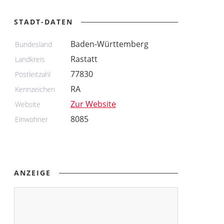
STADT-DATEN
Baden-Württemberg
Bundesland
Rastatt
Landkreis
77830
Postleitzahl
RA
Kennzeichen
Zur Website
Website
8085
Einwohner
ANZEIGE