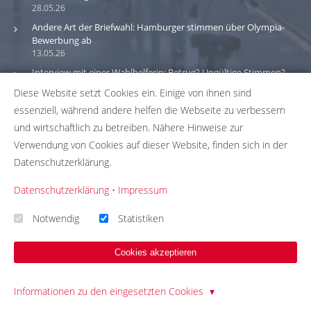
28.05.26
Andere Art der Briefwahl: Hamburger stimmen über Olympia-
Bewerbung ab
13.05.26
Interview mit einer Wahlhelferin: Betrug? Ungültige Stimmen?
Geld?
Diese Website setzt Cookies ein. Einige von ihnen sind
30.03.26
essenziell, während andere helfen die Webseite zu verbessern
und wirtschaftlich zu betreiben. Nähere Hinweise zur
Bitte beachte: Wir versuchen alle Daten und Informationen
Verwendung von Cookies auf dieser Website, finden sich in der
zu den Wahlbüros in unserer Datenbank so aktuell wie
Datenschutzerklärung.
möglich zu halten. Solltest du einen Fehler in unserer
Datenbank gefunden haben, hilf uns bei der
Datenschutzerklärung
•
Impressum
Fehlerbehebung indem du uns die passenden Daten über
unser
Korrekturformular
zusendest. Wir übernehmen
Notwendig
Statistiken
keinerlei Gewähr für die Aktualität, Korrektheit und
Vollständigkeit unserer Datenbankeinträge.
Cookies akzeptieren
Informationen zu den eingesetzten Cookies
© 2026 - Template Presentation umgesetzt mit
QUIQQER