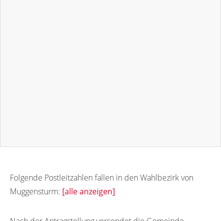
Folgende Postleitzahlen fallen in den Wahlbezirk von
Muggensturm:
[alle anzeigen]
76461
76457
76458
Nach der Antragstellung versendet die Gemeinde