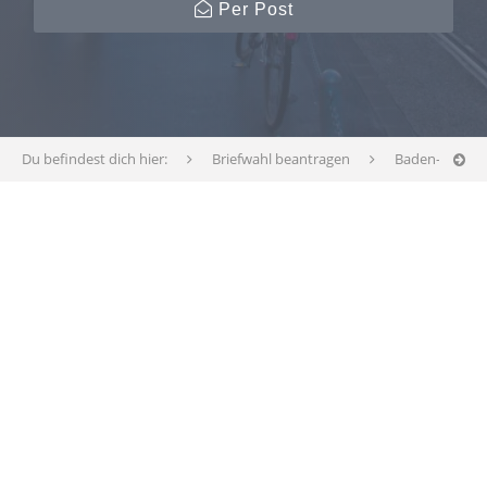
Per Post
Du befindest dich hier:
Briefwahl beantragen
Baden-Württ