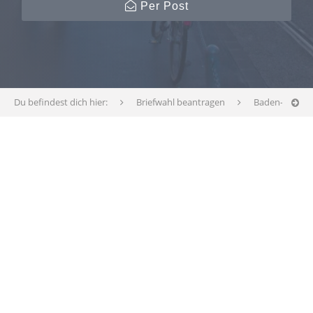
Per Post
Du befindest dich hier:
Briefwahl beantragen
Baden-Württ