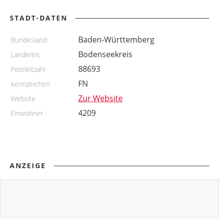
STADT-DATEN
Baden-Württemberg
Bundesland
Bodenseekreis
Landkreis
88693
Postleitzahl
FN
Kennzeichen
Zur Website
Website
4209
Einwohner
ANZEIGE