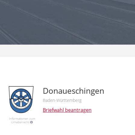
Donaueschingen
Baden-Württemberg
Briefwahl beantragen
Informationen zum
Urheberrecht