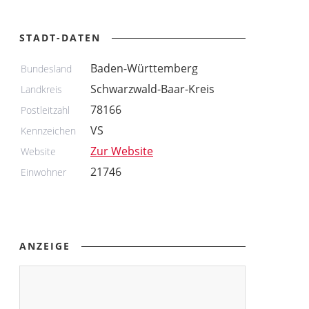
STADT-DATEN
Baden-Württemberg
Bundesland
Schwarzwald-Baar-Kreis
Landkreis
78166
Postleitzahl
VS
Kennzeichen
Zur Website
Website
21746
Einwohner
ANZEIGE