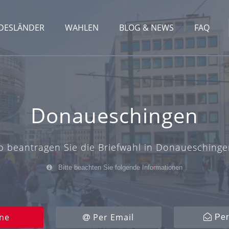
DESLÄNDER
WAHLEN
BLOG & NEWS
FAQ
Donaueschingen
o beantragen Sie die Briefwahl in Donaueschinge
Bitte beachten Sie folgende Informationen
ne
Per Email
Per