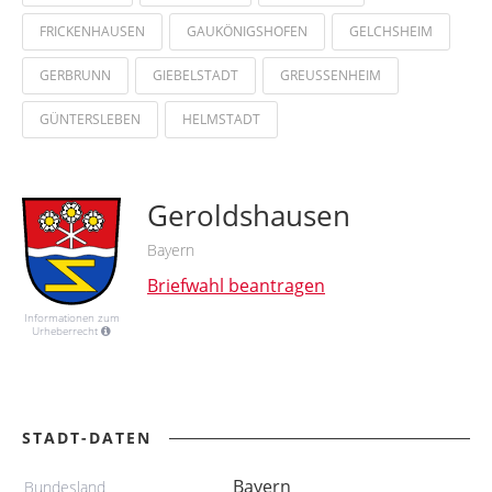
FRICKENHAUSEN
GAUKÖNIGSHOFEN
GELCHSHEIM
GERBRUNN
GIEBELSTADT
GREUSSENHEIM
GÜNTERSLEBEN
HELMSTADT
Geroldshausen
Bayern
Briefwahl beantragen
Informationen zum
Urheberrecht
STADT-DATEN
Bayern
Bundesland