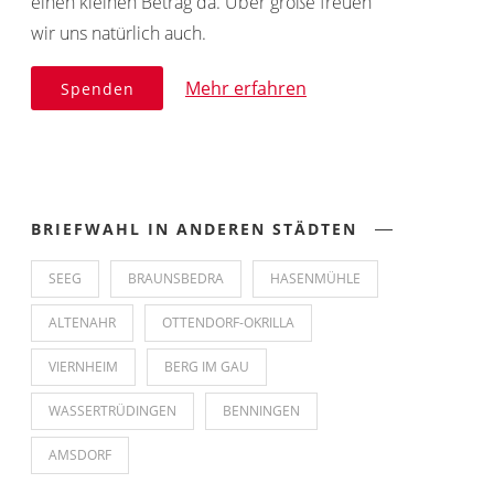
einen kleinen Betrag da. Über große freuen
wir uns natürlich auch.
Mehr erfahren
Spenden
BRIEFWAHL IN ANDEREN STÄDTEN
SEEG
BRAUNSBEDRA
HASENMÜHLE
ALTENAHR
OTTENDORF-OKRILLA
VIERNHEIM
BERG IM GAU
WASSERTRÜDINGEN
BENNINGEN
AMSDORF