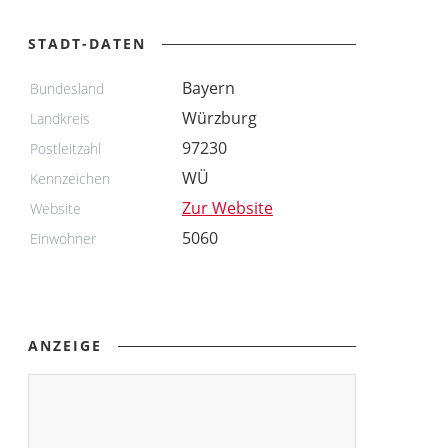
STADT-DATEN
Bayern
Bundesland
Würzburg
Landkreis
97230
Postleitzahl
WÜ
Kennzeichen
Zur Website
Website
5060
Einwohner
ANZEIGE