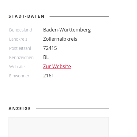
STADT-DATEN
Baden-Württemberg
Bundesland
Zollernalbkreis
Landkreis
72415
Postleitzahl
BL
Kennzeichen
Zur Website
Website
2161
Einwohner
ANZEIGE