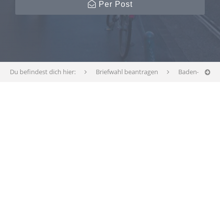
Per Post
Du befindest dich hier:
Briefwahl beantragen
Baden-Württ