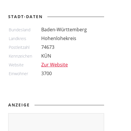
STADT-DATEN
Baden-Württemberg
Bundesland
Hohenlohekreis
Landkreis
74673
Postleitzahl
KÜN
Kennzeichen
Zur Website
Website
3700
Einwohner
ANZEIGE