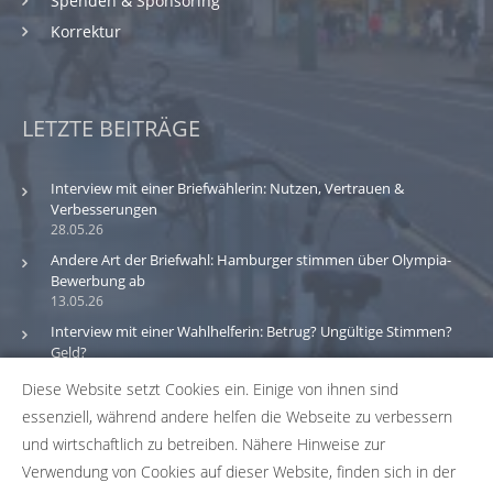
Spenden & Sponsoring
Korrektur
LETZTE BEITRÄGE
Interview mit einer Briefwählerin: Nutzen, Vertrauen &
Verbesserungen
28.05.26
Andere Art der Briefwahl: Hamburger stimmen über Olympia-
Bewerbung ab
13.05.26
Interview mit einer Wahlhelferin: Betrug? Ungültige Stimmen?
Geld?
30.03.26
Diese Website setzt Cookies ein. Einige von ihnen sind
essenziell, während andere helfen die Webseite zu verbessern
Bitte beachte: Wir versuchen alle Daten und Informationen
und wirtschaftlich zu betreiben. Nähere Hinweise zur
zu den Wahlbüros in unserer Datenbank so aktuell wie
Verwendung von Cookies auf dieser Website, finden sich in der
möglich zu halten. Solltest du einen Fehler in unserer