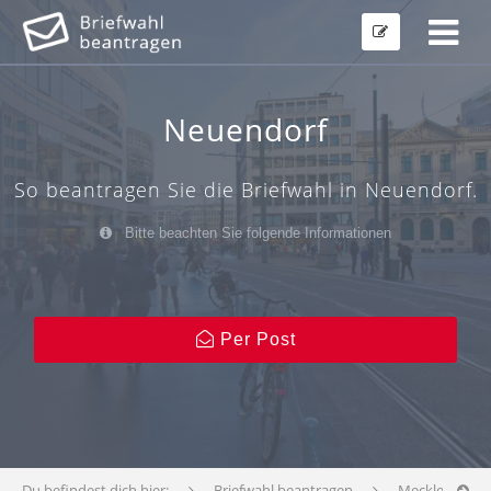
Neuendorf
So beantragen Sie die Briefwahl in Neuendorf.
Bitte beachten Sie folgende Informationen
Per Post
Du befindest dich hier:
Briefwahl beantragen
Mecklenburg