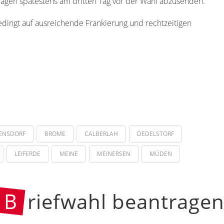
rlagen spätestens am dritten Tag vor der Wahl abzusenden.
edingt auf ausreichende Frankierung und rechtzeitigen
ENSDORF
BROME
CALBERLAH
DEDELSTORF
LEIFERDE
MEINE
MEINERSEN
MÜDEN
B
riefwahl beantrage