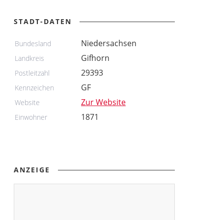
STADT-DATEN
Niedersachsen
Bundesland
Gifhorn
Landkreis
29393
Postleitzahl
GF
Kennzeichen
Zur Website
Website
1871
Einwohner
ANZEIGE