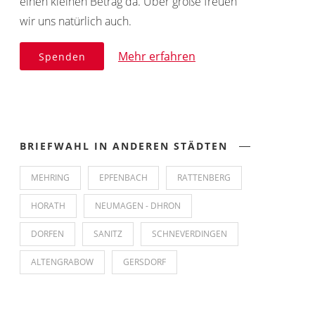
einen kleinen Betrag da. Über große freuen
wir uns natürlich auch.
Mehr erfahren
Spenden
BRIEFWAHL IN ANDEREN STÄDTEN
MEHRING
EPFENBACH
RATTENBERG
HORATH
NEUMAGEN - DHRON
DORFEN
SANITZ
SCHNEVERDINGEN
ALTENGRABOW
GERSDORF