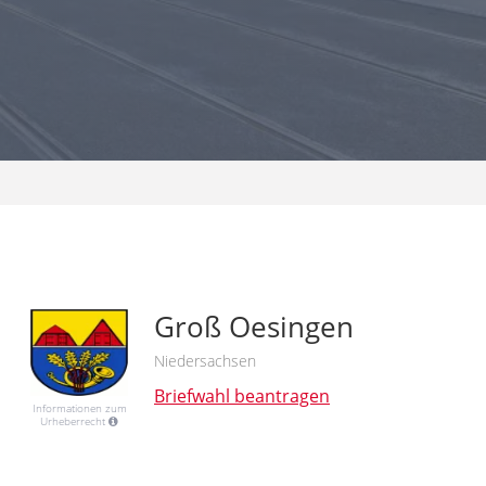
Groß Oesingen
Niedersachsen
Briefwahl beantragen
Informationen zum
Urheberrecht