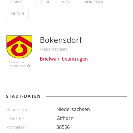
JEMBKE
LEIFERDE
MEINE
MEINERSEN
MÜDEN
Bokensdorf
Niedersachsen
Briefwahl beantragen
Informationen zum
Urheberrecht
STADT-DATEN
Niedersachsen
Bundesland
Gifhorn
Landkreis
38556
Postleitzahl