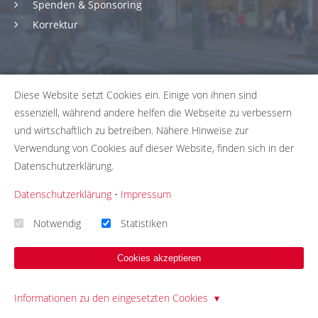
Spenden & Sponsoring
Korrektur
LETZTE BEITRÄGE
Diese Website setzt Cookies ein. Einige von ihnen sind
essenziell, während andere helfen die Webseite zu verbessern
Interview mit einer Briefwählerin: Nutzen, Vertrauen &
und wirtschaftlich zu betreiben. Nähere Hinweise zur
Verbesserungen
Verwendung von Cookies auf dieser Website, finden sich in der
28.05.26
Datenschutzerklärung.
Andere Art der Briefwahl: Hamburger stimmen über Olympia-
Bewerbung ab
Datenschutzerklärung
•
Impressum
13.05.26
Interview mit einer Wahlhelferin: Betrug? Ungültige Stimmen?
Notwendig
Statistiken
Geld?
30.03.26
Cookies akzeptieren
Bitte beachte: Wir versuchen alle Daten und Informationen
Informationen zu den eingesetzten Cookies
zu den Wahlbüros in unserer Datenbank so aktuell wie
möglich zu halten. Solltest du einen Fehler in unserer