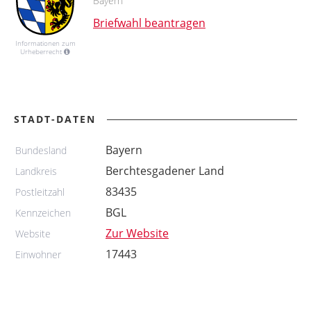
Bayern
Briefwahl beantragen
Informationen zum
Urheberrecht
STADT-DATEN
Bayern
Bundesland
Berchtesgadener Land
Landkreis
83435
Postleitzahl
BGL
Kennzeichen
Zur Website
Website
17443
Einwohner