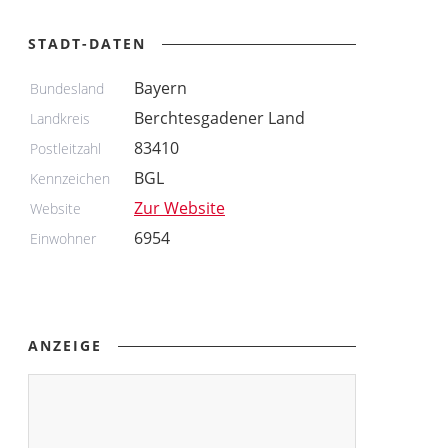
STADT-DATEN
Bayern
Bundesland
Berchtesgadener Land
Landkreis
83410
Postleitzahl
BGL
Kennzeichen
Zur Website
Website
6954
Einwohner
ANZEIGE