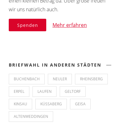
einen kleinen Betrag da. Über große freuen
wir uns natürlich auch.
Mehr erfahren
Spenden
BRIEFWAHL IN ANDEREN STÄDTEN
BUCHENBACH
NEULER
RHEINSBERG
ERPEL
LAUFEN
GELTORF
KINSAU
KÜSSABERG
GEISA
ALTENWEDDINGEN