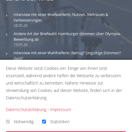
Interview mit einer Briefwählerin: Nutzen, Vertrauen &
Verbesserungen
28.05.26
Andere Art der Briefwahl: Hamburger stimmen über Olympia-
Bewerbung ab
13.05.26
Interview mit einer Wahlhelferin: Betrug? Ungültige Stimmen?
Geld?
30.03.26
Diese Website setzt Cookies ein. Einige von ihnen sind
essenziell, während andere helfen die Webseite zu verbessern
Bitte beachte: Wir versuchen alle Daten und Informationen
und wirtschaftlich zu betreiben. Nähere Hinweise zur
zu den Wahlbüros in unserer Datenbank so aktuell wie
Verwendung von Cookies auf dieser Website, finden sich in der
möglich zu halten. Solltest du einen Fehler in unserer
Datenschutzerklärung.
Datenbank gefunden haben, hilf uns bei der
Fehlerbehebung indem du uns die passenden Daten über
Datenschutzerklärung
•
Impressum
unser
Korrekturformular
zusendest. Wir übernehmen
keinerlei Gewähr für die Aktualität, Korrektheit und
Notwendig
Statistiken
Vollständigkeit unserer Datenbankeinträge.