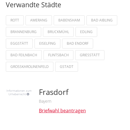
Verwandte Städte
ROTT
AMERANG
BABENSHAM
BAD AIBLING
BRANNENBURG
BRUCKMÜHL
EDLING
EGGSTÄTT
EISELFING
BAD ENDORF
BAD FEILNBACH
FLINTSBACH
GRIESSTÄTT
GROSSKAROLINENFELD
GSTADT
Frasdorf
Informationen zum
Urheberrecht
Bayern
Briefwahl beantragen