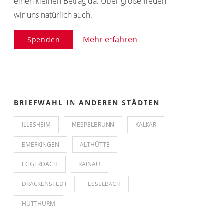
einen kleinen Betrag da. Über große freuen
wir uns natürlich auch.
Mehr erfahren
Spenden
BRIEFWAHL IN ANDEREN STÄDTEN
ILLESHEIM
MESPELBRUNN
KALKAR
EMERKINGEN
ALTHÜTTE
EGGERDACH
RAINAU
DRACKENSTEDT
ESSELBACH
HUTTHURM