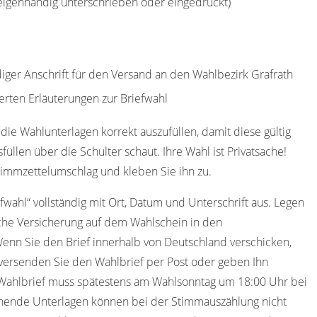
(eigenhändig unterschrieben oder eingedruckt)
diger Anschrift für den Versand an den Wahlbezirk Grafrath
erten Erläuterungen zur Briefwahl
die Wahlunterlagen korrekt auszufüllen, damit diese gültig
füllen über die Schulter schaut. Ihre Wahl ist Privatsache!
timmzettelumschlag und kleben Sie ihn zu.
efwahl“ vollständig mit Ort, Datum und Unterschrift aus. Legen
iche Versicherung auf dem Wahlschein in den
Wenn Sie den Brief innerhalb von Deutschland verschicken,
versenden Sie den Wahlbrief per Post oder geben Ihn
 Wahlbrief muss spätestens am Wahlsonntag um 18:00 Uhr bei
ehende Unterlagen können bei der Stimmauszählung nicht