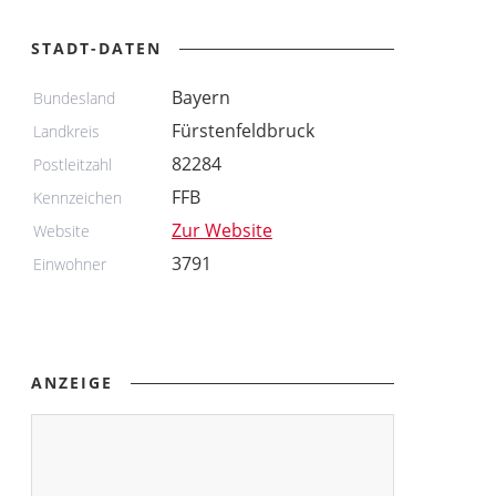
STADT-DATEN
Bayern
Bundesland
Fürstenfeldbruck
Landkreis
82284
Postleitzahl
FFB
Kennzeichen
Zur Website
Website
3791
Einwohner
ANZEIGE