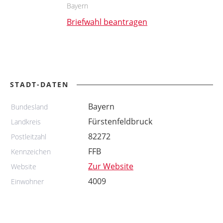
Bayern
Briefwahl beantragen
STADT-DATEN
Bayern
Bundesland
Fürstenfeldbruck
Landkreis
82272
Postleitzahl
FFB
Kennzeichen
Zur Website
Website
4009
Einwohner