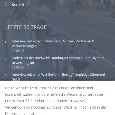
Korrektur
LETZTE BEITRÄGE
Interview mit einer Briefwählerin: Nutzen, Vertrauen &
Verbesserungen
28.05.26
Andere Art der Briefwahl: Hamburger stimmen über Olympia-
Bewerbung ab
13.05.26
Interview mit einer Wahlhelferin: Betrug? Ungültige Stimmen?
Geld?
30.03.26
Diese Website setzt Cookies ein. Einige von ihnen sind
essenziell, während andere helfen die Webseite zu verbessern
Bitte beachte: Wir versuchen alle Daten und Informationen
und wirtschaftlich zu betreiben. Nähere Hinweise zur
zu den Wahlbüros in unserer Datenbank so aktuell wie
Verwendung von Cookies auf dieser Website, finden sich in der
möglich zu halten. Solltest du einen Fehler in unserer
Datenschutzerklärung.