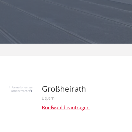
Großheirath
Informationen zum
Urheberrecht
Bayern
Briefwahl beantragen