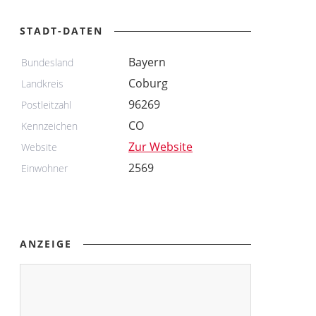
STADT-DATEN
Bayern
Bundesland
Coburg
Landkreis
96269
Postleitzahl
CO
Kennzeichen
Zur Website
Website
2569
Einwohner
ANZEIGE