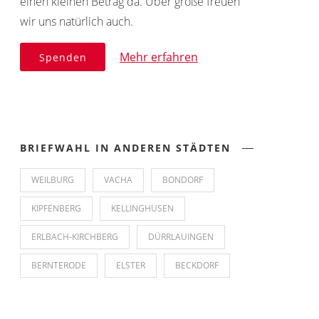
einen kleinen Betrag da. Über große freuen
wir uns natürlich auch.
Mehr erfahren
Spenden
BRIEFWAHL IN ANDEREN STÄDTEN
WEILBURG
VACHA
BONDORF
KIPFENBERG
KELLINGHUSEN
ERLBACH-KIRCHBERG
DÜRRLAUINGEN
BERNTERODE
ELSTER
BECKDORF