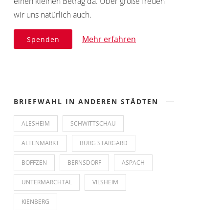
einen kleinen Betrag da. Über große freuen
wir uns natürlich auch.
Mehr erfahren
Spenden
BRIEFWAHL IN ANDEREN STÄDTEN
ALESHEIM
SCHWITTSCHAU
ALTENMARKT
BURG STARGARD
BOFFZEN
BERNSDORF
ASPACH
UNTERMARCHTAL
VILSHEIM
KIENBERG