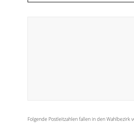
Folgende Postleitzahlen fallen in den Wahlbezirk 
96472
96466
96467
96468
96469