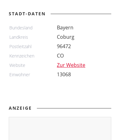
STADT-DATEN
Bayern
Bundesland
Coburg
Landkreis
96472
Postleitzahl
CO
Kennzeichen
Zur Website
Website
13068
Einwohner
ANZEIGE