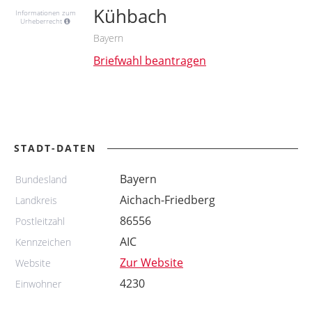
Kühbach
Informationen zum
Urheberrecht
Bayern
Briefwahl beantragen
STADT-DATEN
Bayern
Bundesland
Aichach-Friedberg
Landkreis
86556
Postleitzahl
AIC
Kennzeichen
Zur Website
Website
4230
Einwohner