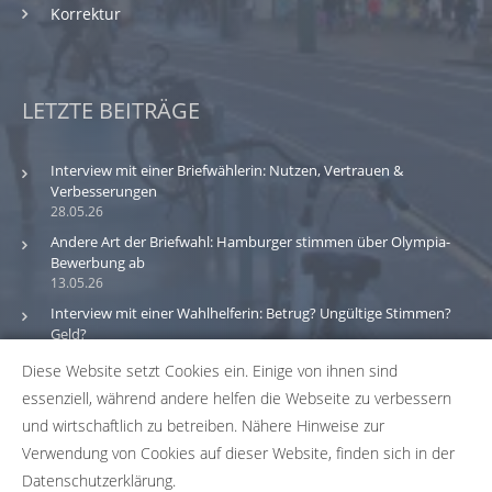
Korrektur
LETZTE BEITRÄGE
Interview mit einer Briefwählerin: Nutzen, Vertrauen &
Verbesserungen
28.05.26
Andere Art der Briefwahl: Hamburger stimmen über Olympia-
Bewerbung ab
13.05.26
Interview mit einer Wahlhelferin: Betrug? Ungültige Stimmen?
Geld?
30.03.26
Diese Website setzt Cookies ein. Einige von ihnen sind
essenziell, während andere helfen die Webseite zu verbessern
Bitte beachte: Wir versuchen alle Daten und Informationen
und wirtschaftlich zu betreiben. Nähere Hinweise zur
zu den Wahlbüros in unserer Datenbank so aktuell wie
Verwendung von Cookies auf dieser Website, finden sich in der
möglich zu halten. Solltest du einen Fehler in unserer
Datenschutzerklärung.
Datenbank gefunden haben, hilf uns bei der