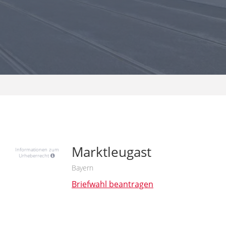
Marktleugast
Informationen zum
Urheberrecht
Bayern
Briefwahl beantragen