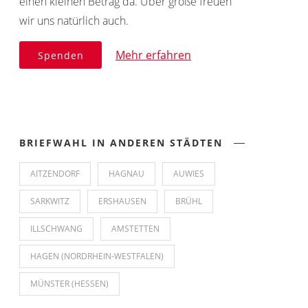
einen kleinen Betrag da. Über große freuen
wir uns natürlich auch.
Mehr erfahren
Spenden
BRIEFWAHL IN ANDEREN STÄDTEN
AITZENDORF
HAGNAU
AUWIES
SARKWITZ
ERSHAUSEN
BRÜHL
ILLSCHWANG
AMSTETTEN
HAGEN (NORDRHEIN-WESTFALEN)
MÜNSTER (HESSEN)