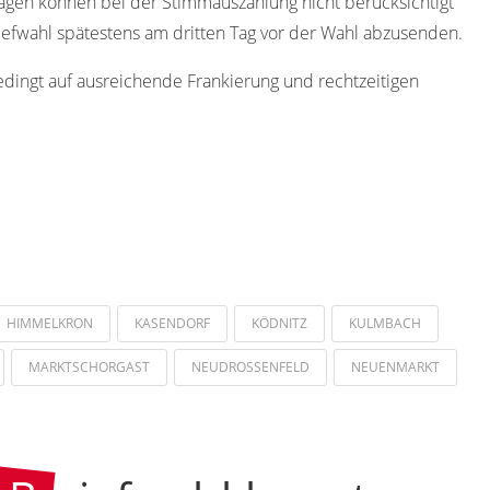
agen können bei der Stimmauszählung nicht berücksichtigt
iefwahl spätestens am dritten Tag vor der Wahl abzusenden.
edingt auf ausreichende Frankierung und rechtzeitigen
HIMMELKRON
KASENDORF
KÖDNITZ
KULMBACH
MARKTSCHORGAST
NEUDROSSENFELD
NEUENMARKT