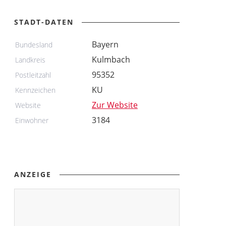
STADT-DATEN
Bayern
Bundesland
Kulmbach
Landkreis
95352
Postleitzahl
KU
Kennzeichen
Zur Website
Website
3184
Einwohner
ANZEIGE