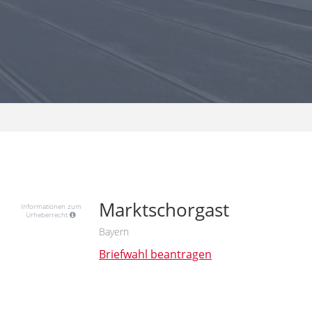
Marktschorgast
Informationen zum
Urheberrecht
Bayern
Briefwahl beantragen