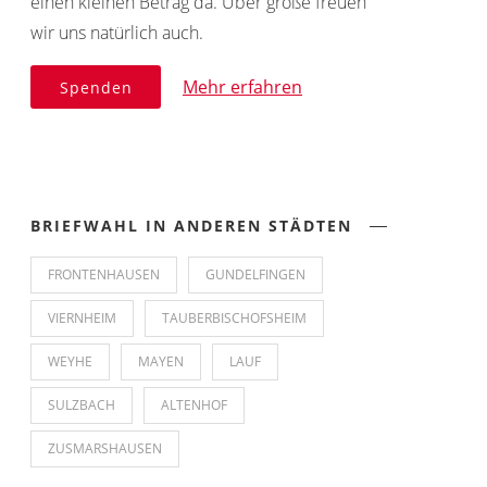
einen kleinen Betrag da. Über große freuen
wir uns natürlich auch.
Mehr erfahren
Spenden
BRIEFWAHL IN ANDEREN STÄDTEN
FRONTENHAUSEN
GUNDELFINGEN
VIERNHEIM
TAUBERBISCHOFSHEIM
WEYHE
MAYEN
LAUF
SULZBACH
ALTENHOF
ZUSMARSHAUSEN