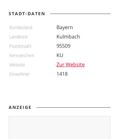
STADT-DATEN
Bayern
Bundesland
Kulmbach
Landkreis
95509
Postleitzahl
KU
Kennzeichen
Zur Website
Website
1418
Einwohner
ANZEIGE