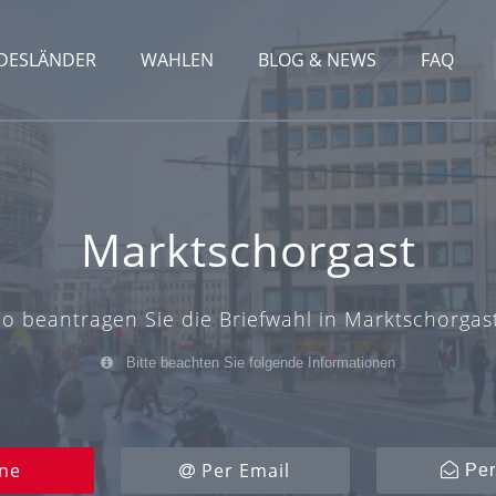
DESLÄNDER
WAHLEN
BLOG & NEWS
FAQ
Marktschorgast
So beantragen Sie die Briefwahl in Marktschorgast
Bitte beachten Sie folgende Informationen
ne
Per Email
Per