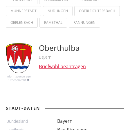
MÜNNERSTADT
NÜDLINGEN
OBERLEICHTERSBACH
OERLENBACH
RAMSTHAL
RANNUNGEN
Oberthulba
Bayern
Briefwahl beantragen
Informationen zum
Urheberrecht
STADT-DATEN
Bayern
Bundesland
Bad Kissingen
Landkreis