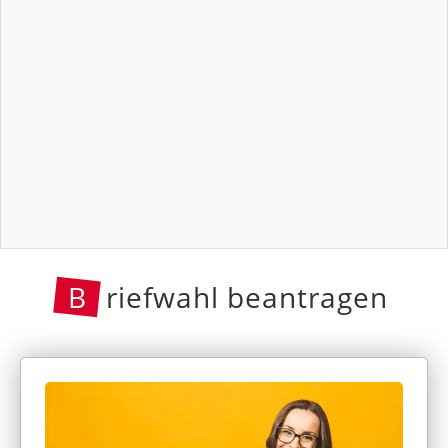
B
riefwahl beantragen