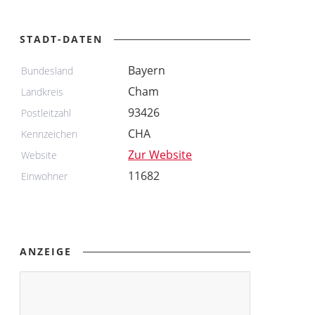
STADT-DATEN
Bayern
Bundesland
Cham
Landkreis
93426
Postleitzahl
CHA
Kennzeichen
Zur Website
Website
11682
Einwohner
ANZEIGE