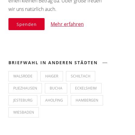
einen kleinen Betrag da. Über große freuen
wir uns natürlich auch.
Mehr erfahren
Spenden
BRIEFWAHL IN ANDEREN STÄDTEN
WALSRODE
HAIGER
SCHILTACH
PLIEZHAUSEN
BUCHA
ECKELSHEIM
JESTEBURG
AHOLFING
HAMBERGEN
WIESBADEN