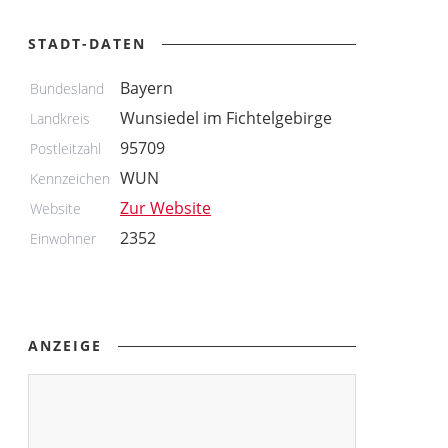
STADT-DATEN
Bayern
Bundesland
Wunsiedel im Fichtelgebirge
Landkreis
95709
Postleitzahl
WUN
Kennzeichen
Zur Website
Website
2352
Einwohner
ANZEIGE