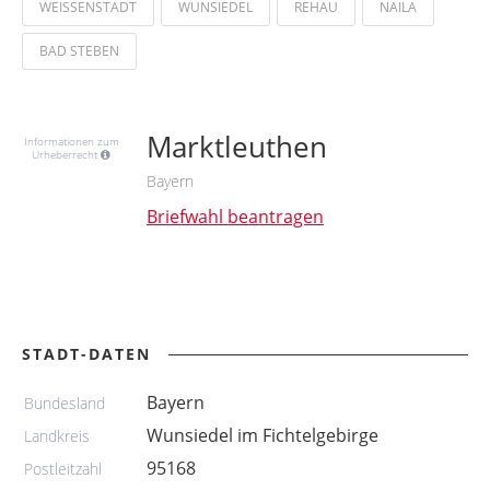
WEISSENSTADT
WUNSIEDEL
REHAU
NAILA
BAD STEBEN
Marktleuthen
Informationen zum
Urheberrecht
Bayern
Briefwahl beantragen
STADT-DATEN
Bayern
Bundesland
Wunsiedel im Fichtelgebirge
Landkreis
95168
Postleitzahl