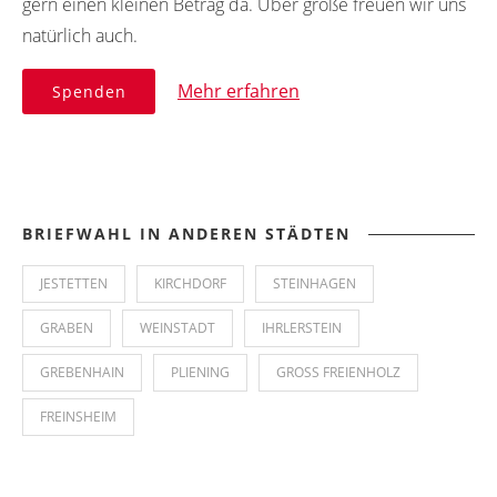
gern einen kleinen Betrag da. Über große freuen wir uns
natürlich auch.
Mehr erfahren
Spenden
BRIEFWAHL IN ANDEREN STÄDTEN
JESTETTEN
KIRCHDORF
STEINHAGEN
GRABEN
WEINSTADT
IHRLERSTEIN
GREBENHAIN
PLIENING
GROSS FREIENHOLZ
FREINSHEIM