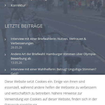
Korrektur
LETZTE BEITRÄGE
Interview mit einer Briefwählerin: Nutzen, Vertrauen &
Verbesserungen
28.05.26
Andere Art der Briefwahl: Hamburger stimmen über Olympia-
Bewerbung ab
13.05.26
Interview mit einer Wahlhelferin: Betrug? Ungültige Stimmen?
Geld?
30.03.26
Diese Website setzt Cookies ein. Einige von ihnen sind
essenziell, während andere helfen die Webseite zu verbessern
Bitte beachte: Wir versuchen alle Daten und Informationen
und wirtschaftlich zu betreiben. Nähere Hinweise zur
zu den Wahlbüros in unserer Datenbank so aktuell wie
Verwendung von Cookies auf dieser Website, finden sich in der
möglich zu halten. Solltest du einen Fehler in unserer
Datenschutzerklärung.