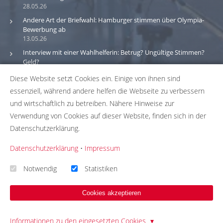
28.05.26
Andere Art der Briefwahl: Hamburger stimmen über Olympia-
Bewerbung ab
13.05.26
Interview mit einer Wahlhelferin: Betrug? Ungültige Stimmen?
Geld?
30.03.26
Diese Website setzt Cookies ein. Einige von ihnen sind
essenziell, während andere helfen die Webseite zu verbessern
Bitte beachte: Wir versuchen alle Daten und Informationen
und wirtschaftlich zu betreiben. Nähere Hinweise zur
zu den Wahlbüros in unserer Datenbank so aktuell wie
Verwendung von Cookies auf dieser Website, finden sich in der
möglich zu halten. Solltest du einen Fehler in unserer
Datenschutzerklärung.
Datenbank gefunden haben, hilf uns bei der
Fehlerbehebung indem du uns die passenden Daten über
Datenschutzerklärung
•
Impressum
unser
Korrekturformular
zusendest. Wir übernehmen
keinerlei Gewähr für die Aktualität, Korrektheit und
Notwendig
Statistiken
Vollständigkeit unserer Datenbankeinträge.
Cookies akzeptieren
© 2026 - Template Presentation umgesetzt mit
QUIQQER
Informationen zu den eingesetzten Cookies