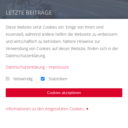
LETZTE BEITRÄGE
Diese Website setzt Cookies ein. Einige von ihnen sind
Interview mit einer Briefwählerin: Nutzen, Vertrauen &
Verbesserungen
essenziell, während andere helfen die Webseite zu verbessern
28.05.26
und wirtschaftlich zu betreiben. Nähere Hinweise zur
Andere Art der Briefwahl: Hamburger stimmen über Olympia-
Verwendung von Cookies auf dieser Website, finden sich in der
Bewerbung ab
Datenschutzerklärung.
13.05.26
Interview mit einer Wahlhelferin: Betrug? Ungültige Stimmen?
Datenschutzerklärung
•
Impressum
Geld?
30.03.26
Notwendig
Statistiken
Bitte beachte: Wir versuchen alle Daten und Informationen
Cookies akzeptieren
zu den Wahlbüros in unserer Datenbank so aktuell wie
möglich zu halten. Solltest du einen Fehler in unserer
Informationen zu den eingesetzten Cookies
Datenbank gefunden haben, hilf uns bei der
Fehlerbehebung indem du uns die passenden Daten über
unser
Korrekturformular
zusendest. Wir übernehmen