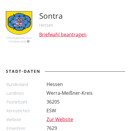
Sontra
Hessen
Briefwahl beantragen
Informationen zum
Urheberrecht
STADT-DATEN
Hessen
Bundesland
Werra-Meißner-Kreis
Landkreis
36205
Postleitzahl
ESW
Kennzeichen
Zur Website
Website
7629
Einwohner