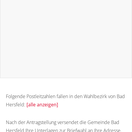
Folgende Postleitzahlen fallen in den Wahlbezirk von Bad
Hersfeld:
[alle anzeigen]
36251
36221
36222
36223
36224
Nach der Antragstellung versendet die Gemeinde Bad
Hersfeld Ihre Unterlagen zur Briefwahl an Ihre Adresse.
36225
36226
36227
36228
36229