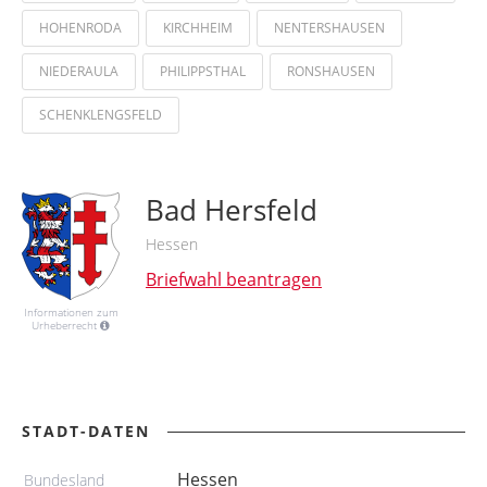
HOHENRODA
KIRCHHEIM
NENTERSHAUSEN
NIEDERAULA
PHILIPPSTHAL
RONSHAUSEN
SCHENKLENGSFELD
Bad Hersfeld
Hessen
Briefwahl beantragen
Informationen zum
Urheberrecht
STADT-DATEN
Hessen
Bundesland