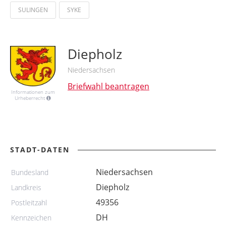
SULINGEN
SYKE
Diepholz
Niedersachsen
Briefwahl beantragen
Informationen zum
Urheberrecht
STADT-DATEN
Niedersachsen
Bundesland
Diepholz
Landkreis
49356
Postleitzahl
DH
Kennzeichen