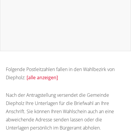
Folgende Postleitzahlen fallen in den Wahlbezirk von
Diepholz:
[alle anzeigen]
49356
49341
49342
49343
49344
Nach der Antragstellung versendet die Gemeinde
Diepholz Ihre Unterlagen für die Briefwahl an Ihre
49345
49346
49347
49348
Anschrift. Sie können Ihren Wahlschein auch an eine
abweichende Adresse senden lassen oder die
Unterlagen persönlich im Bürgeramt abholen.