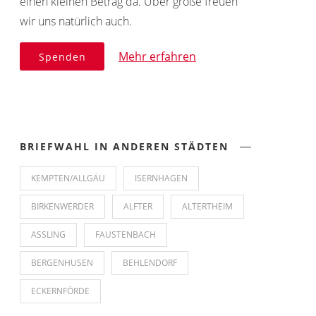
einen kleinen Betrag da. Über große freuen
wir uns natürlich auch.
Mehr erfahren
Spenden
BRIEFWAHL IN ANDEREN STÄDTEN
KEMPTEN/ALLGÄU
ISERNHAGEN
BIRKENWERDER
ALFTER
ALTERTHEIM
ASSLING
FAUSTENBACH
BERGENHUSEN
BEHLENDORF
ECKERNFÖRDE