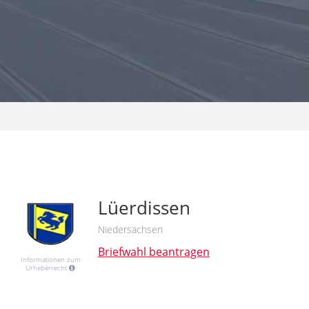
Lüerdissen
Niedersachsen
Briefwahl beantragen
Informationen zum
Urheberrecht