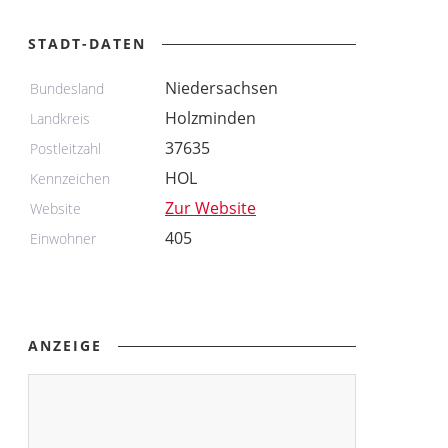
STADT-DATEN
Niedersachsen
Bundesland
Holzminden
Landkreis
37635
Postleitzahl
HOL
Kennzeichen
Zur Website
Website
405
Einwohner
ANZEIGE