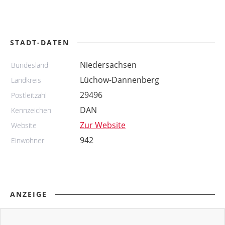
STADT-DATEN
Niedersachsen
Bundesland
Lüchow-Dannenberg
Landkreis
29496
Postleitzahl
DAN
Kennzeichen
Zur Website
Website
942
Einwohner
ANZEIGE