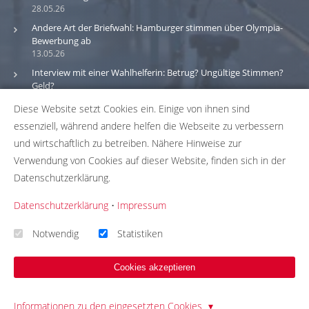
28.05.26
Andere Art der Briefwahl: Hamburger stimmen über Olympia-
Bewerbung ab
13.05.26
Interview mit einer Wahlhelferin: Betrug? Ungültige Stimmen?
Geld?
30.03.26
Diese Website setzt Cookies ein. Einige von ihnen sind
essenziell, während andere helfen die Webseite zu verbessern
Bitte beachte: Wir versuchen alle Daten und Informationen
und wirtschaftlich zu betreiben. Nähere Hinweise zur
zu den Wahlbüros in unserer Datenbank so aktuell wie
Verwendung von Cookies auf dieser Website, finden sich in der
möglich zu halten. Solltest du einen Fehler in unserer
Datenschutzerklärung.
Datenbank gefunden haben, hilf uns bei der
Fehlerbehebung indem du uns die passenden Daten über
Datenschutzerklärung
•
Impressum
unser
Korrekturformular
zusendest. Wir übernehmen
keinerlei Gewähr für die Aktualität, Korrektheit und
Notwendig
Statistiken
Vollständigkeit unserer Datenbankeinträge.
Cookies akzeptieren
© 2026 - Template Presentation umgesetzt mit
QUIQQER
Informationen zu den eingesetzten Cookies