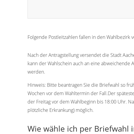
Folgende Postleitzahlen fallen in den Wahlbezirk
52062
52064
52066
52068
52070
Nach der Antragstellung versendet die Stadt Aach
kann der Wahlschein auch an eine abweichende An
52001
52002
52003
52004
52005
werden.
52011
52012
52013
52014
52015
Hinweis:
Bitte beantragen Sie die Briefwahl so frü
52021
52022
52034
52035
52036
Wochen vor dem Wahltermin der Fall.Der späteste 
der Freitag vor dem Wahlbeginn bis 18:00 Uhr. Na
plötzliche Erkrankung) möglich.
Wie wähle ich per Briefwahl 