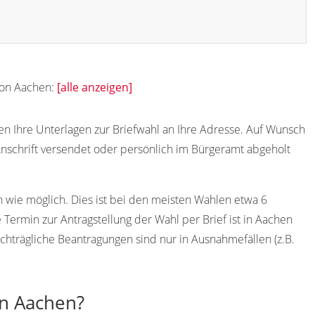
 von Aachen:
[alle anzeigen]
52072
52074
52076
52078
52080
en Ihre Unterlagen zur Briefwahl an Ihre Adresse. Auf Wunsch
schrift versendet oder persönlich im Bürgeramt abgeholt
52006
52007
52008
52009
52010
52016
52017
52018
52019
52020
h wie möglich. Dies ist bei den meisten Wahlen etwa 6
52037
52039
52060
Termin zur Antragstellung der Wahl per Brief ist in Aachen
chträgliche Beantragungen sind nur in Ausnahmefällen (z.B.
in Aachen?