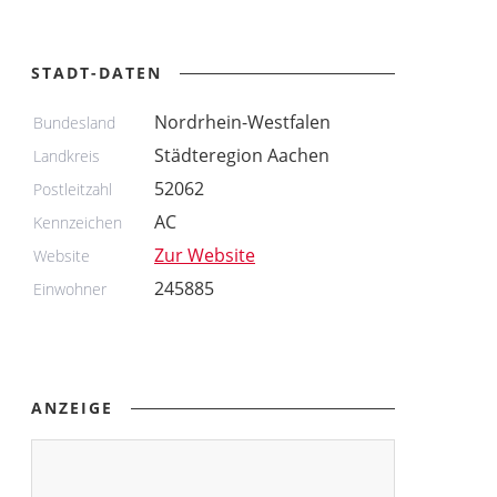
STADT-DATEN
Nordrhein-Westfalen
Bundesland
Städteregion Aachen
Landkreis
52062
Postleitzahl
AC
Kennzeichen
Zur Website
Website
245885
Einwohner
ANZEIGE