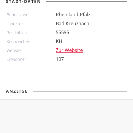
STADT-DATEN
Rheinland-Pfalz
Bundesland
Bad Kreuznach
Landkreis
55595
Postleitzahl
KH
Kennzeichen
Zur Website
Website
197
Einwohner
ANZEIGE