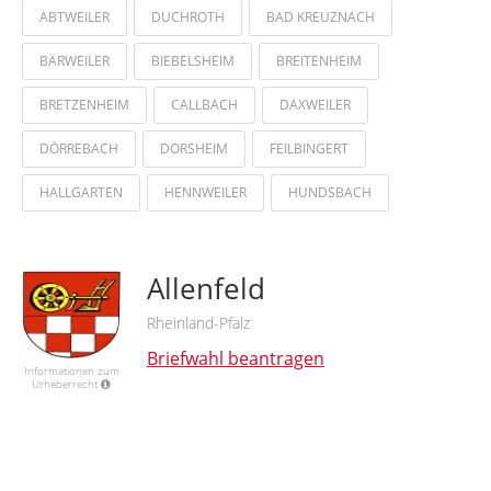
ABTWEILER
DUCHROTH
BAD KREUZNACH
BÄRWEILER
BIEBELSHEIM
BREITENHEIM
BRETZENHEIM
CALLBACH
DAXWEILER
DÖRREBACH
DORSHEIM
FEILBINGERT
HALLGARTEN
HENNWEILER
HUNDSBACH
Allenfeld
Rheinland-Pfalz
Briefwahl beantragen
Informationen zum
Urheberrecht