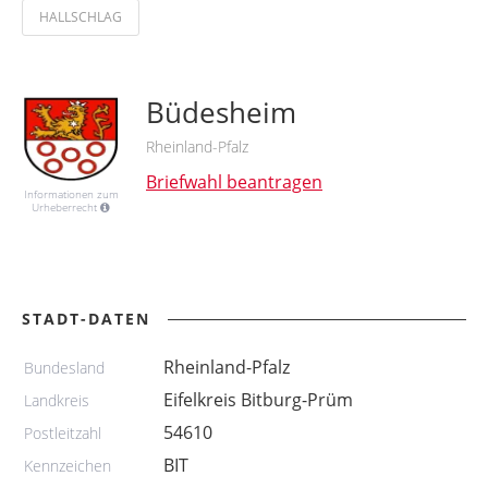
HALLSCHLAG
Büdesheim
Rheinland-Pfalz
Briefwahl beantragen
Informationen zum
Urheberrecht
STADT-DATEN
Rheinland-Pfalz
Bundesland
Eifelkreis Bitburg-Prüm
Landkreis
54610
Postleitzahl
BIT
Kennzeichen