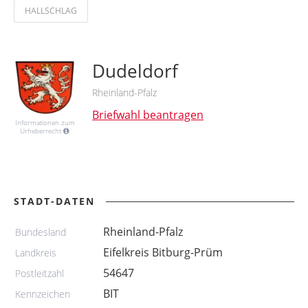
HALLSCHLAG
Dudeldorf
Rheinland-Pfalz
Briefwahl beantragen
Informationen zum
Urheberrecht
STADT-DATEN
Rheinland-Pfalz
Bundesland
Eifelkreis Bitburg-Prüm
Landkreis
54647
Postleitzahl
BIT
Kennzeichen