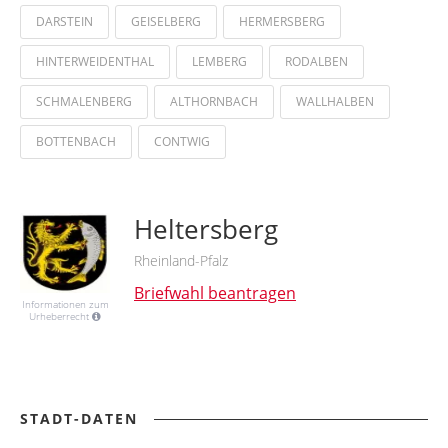
DARSTEIN
GEISELBERG
HERMERSBERG
HINTERWEIDENTHAL
LEMBERG
RODALBEN
SCHMALENBERG
ALTHORNBACH
WALLHALBEN
BOTTENBACH
CONTWIG
Heltersberg
Rheinland-Pfalz
Briefwahl beantragen
Informationen zum
Urheberrecht
STADT-DATEN