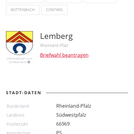
BOTTENBACH
CONTWIG
Lemberg
Rheinland-Pfalz
Briefwahl beantragen
Informationen zum
Urheberrecht
STADT-DATEN
Rheinland-Pfalz
Bundesland
Südwestpfalz
Landkreis
66969
Postleitzahl
PS
Kennzeichen