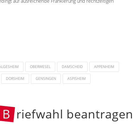
edingt auf ausreichende Frankierung und rechtzeitigen
ALGESHEIM
OBERWESEL
DAMSCHEID
APPENHEIM
DORSHEIM
GENSINGEN
ASPISHEIM
B
riefwahl beantrage